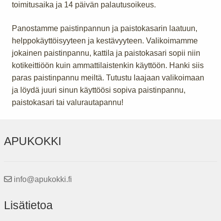
toimitusaika ja 14 päivän palautusoikeus.
Panostamme paistinpannun ja paistokasarin laatuun,
helppokäyttöisyyteen ja kestävyyteen. Valikoimamme
jokainen paistinpannu, kattila ja paistokasari sopii niin
kotikeittiöön kuin ammattilaistenkin käyttöön. Hanki siis
paras paistinpannu meiltä. Tutustu laajaan valikoimaan
ja löydä juuri sinun käyttöösi sopiva paistinpannu,
paistokasari tai valurautapannu!
APUKOKKI
info@apukokki.fi
Lisätietoa