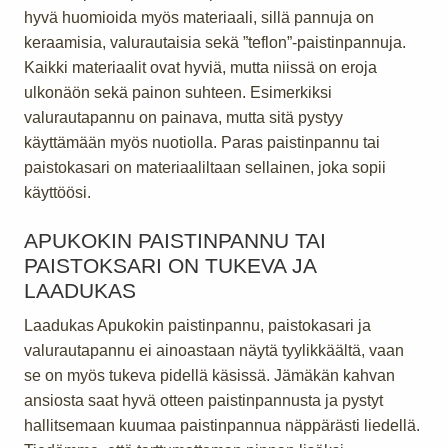
hyvä huomioida myös materiaali, sillä pannuja on
keraamisia, valurautaisia sekä ”teflon”-paistinpannuja.
Kaikki materiaalit ovat hyviä, mutta niissä on eroja
ulkonäön sekä painon suhteen. Esimerkiksi
valurautapannu on painava, mutta sitä pystyy
käyttämään myös nuotiolla. Paras paistinpannu tai
paistokasari on materiaaliltaan sellainen, joka sopii
käyttöösi.
APUKOKIN PAISTINPANNU TAI
PAISTOKSARI ON TUKEVA JA
LAADUKAS
Laadukas Apukokin paistinpannu, paistokasari ja
valurautapannu ei ainoastaan näytä tyylikkäältä, vaan
se on myös tukeva pidellä käsissä. Jämäkän kahvan
ansiosta saat hyvä otteen paistinpannusta ja pystyt
hallitsemaan kuumaa paistinpannua näppärästi liedellä.