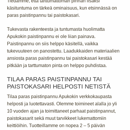
Tiedämme, että tarttumattoman pinnan lisäksi
käsituntuma on tärkeä ominaisuus, kun etsinnässä on
paras paistinpannu tai paistokasari.
Tukevasta rakenteesta ja tuntumasta huolimatta
Apukokin paistinpannu ei ole liian painava.
Paistinpannu on siis helppo käsitellä, vaikka
tukevuuteen on panostettu. Laadukkaiden materiaalien
ansiosta paras paistinpannu tai paistokasari kestää
pitkään ja tarttumaton pinta on helppo puhdistaa.
TILAA PARAS PAISTINPANNU TAI
PAISTOKASARI HELPOSTI NETISTÄ
Tilaa paras paistinpannu Apukokin verkkokaupasta
helposti ja luotettavasti. Olemme toimineet alalla jo yli
10 vuoden ajan ja toimittaneet parhaat paistinpannut,
paistokasarit sekä muut tarvikkeet lukemattomiin
keittiöihin. Tuotteillamme on nopea 2 – 5 päivän