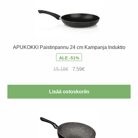
APUKOKKI Paistinpannu 24 cm Kampanja Induktio
ALE -51%
Alkuperäinen
Nykyinen
15.18
€
7.59
€
hinta
hinta
oli:
on:
Lisää ostoskoriin
15.18€.
7.59€.