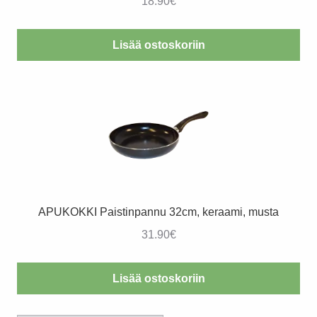
18.90
€
Lisää ostoskoriin
APUKOKKI Paistinpannu 32cm, keraami, musta
31.90
€
Lisää ostoskoriin