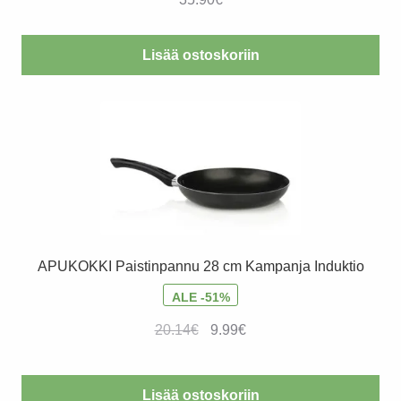
Lisää ostoskoriin
APUKOKKI Paistinpannu 28 cm Kampanja Induktio
ALE -51%
Alkuperäinen
Nykyinen
20.14
€
9.99
€
hinta
hinta
oli:
on:
Lisää ostoskoriin
20.14€.
9.99€.