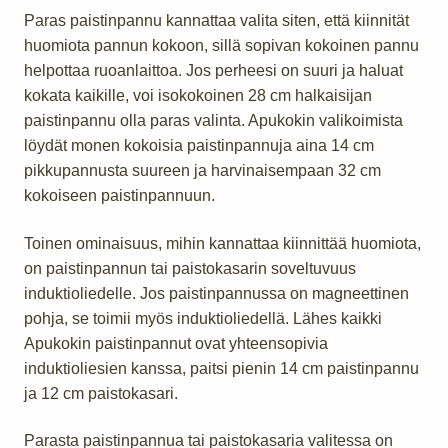
Paras paistinpannu kannattaa valita siten, että kiinnität
huomiota pannun kokoon, sillä sopivan kokoinen pannu
helpottaa ruoanlaittoa. Jos perheesi on suuri ja haluat
kokata kaikille, voi isokokoinen 28 cm halkaisijan
paistinpannu olla paras valinta. Apukokin valikoimista
löydät monen kokoisia paistinpannuja aina 14 cm
pikkupannusta suureen ja harvinaisempaan 32 cm
kokoiseen paistinpannuun.
Toinen ominaisuus, mihin kannattaa kiinnittää huomiota,
on paistinpannun tai paistokasarin soveltuvuus
induktioliedelle. Jos paistinpannussa on magneettinen
pohja, se toimii myös induktioliedellä. Lähes kaikki
Apukokin paistinpannut ovat yhteensopivia
induktioliesien kanssa, paitsi pienin 14 cm paistinpannu
ja 12 cm paistokasari.
Parasta paistinpannua tai paistokasaria valitessa on