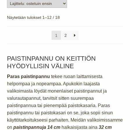
Suosituimmat
Näytetään tulokset 1–12 / 18
ensin
1
2
PAISTINPANNU ON KEITTIÖN
HYÖDYLLISIN VÄLINE
Paras paistinpannu
tekee ruoan laittamisesta
helpompaa ja nopeampaa. Apukokin laajasta
valikoimasta löydät monenlaiset paistinpannut ja
valurautapannut, tarvitsit sitten suurempaa
paistinpannua tai pienempää paistokasaria. Paras
paistinpannu tai paistokasari on se, joka sopii sinun
käyttötarkoitukseesi parhaiten. Meidän valikoimissamme
on
paistinpannuja 14 cm
halkaisijasta aina
32 cm