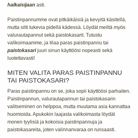
halkaisijaan
asti.
Paistinpannumme ovat pitkäikäisiä ja kevyitä käsitellä,
mutta silti tukevia pidellä kädessä. Löydät meiltä myös
valurautapannut sekä paistokasarit. Tutustu
valikoimaamme, ja tilaa paras paistinpannu tai
paistokasari
juuri sinun käyttöösi nopeasti sekä
luotettavasti!
MITEN VALITA PARAS PAISTINPANNU
TAI PAISTOKASARI?
Paras paistinpannu on se, joka sopii käyttöösi parhaiten.
Paistinpannun, valurautapannun tai paistokasarin
valitseminen on helppoa, mutta muutama asia kannattaa
huomioida. Apukokin laajasta valikoimasta löydät
monen tyylisiä ja kokoisia paistinpannuja ja
paistokasareita, joten valinnanvaraa on runsaasti.