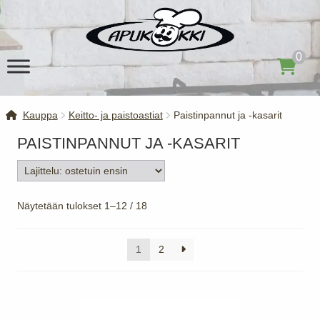
Siirry
Siirry
navigointiin
sisältöön
0
Kauppa
Keitto- ja paistoastiat
Paistinpannut ja -kasarit
PAISTINPANNUT JA -KASARIT
Suosituimmat
Näytetään tulokset 1–12 / 18
ensin
1
2