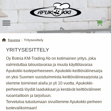
Siirry
Siirry
navigointiin
sisältöön
0
Kauppa
Yritysesittely
YRITYSESITTELY
Oy Botnia KM-Trading Ab on kotimainen yritys, joka
valmistuttaa taloustavaraa ja muuta käyttötavaraa
Apukokki-tuoteperheeseen. Apukokki-keittiövälinesarja
on yksi Suomen suosituimmista keittiövälinesarjoista ja
olemme toimineet alalla jo yli 10 vuotta. Apukokki-
perheestä löydät laadukkaat ja kestävät keittiövälineet
ruoanlaittoon ja tarjoiluun.
Tervetuloa tutustumaan sivuillemme Apukokki-perheen
tuotevalikoimaan!