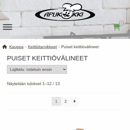
Siirry
Siirry
navigointiin
sisältöön
0
Kauppa
Keittiötarvikkeet
Puiset keittiövälineet
PUISET KEITTIÖVÄLINEET
Suosituimmat
Näytetään tulokset 1–12 / 13
ensin
1
2