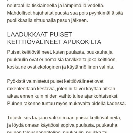
neutraalilla tiskiaineella ja lämpimällä vedellä.
Mahdolliset hajuhaitat puusta saa pois pyyhkimällä sitä
puolikkaalla sitruunalla pesun jälkeen.
LAADUKKAAT PUISET
KEITTIÖVÄLINEET APUKOKILTA
Puiset keittiövälineet, kuten puulasta, puukauha ja
puukaulin ovat erinomaisia tarvikkeita joka keittiöön,
koska ne ovat ekologinen ja käytännöllinen valinta.
Pyökistä valmistetut puiset keittiövälineet ovat
rakenteeltaan kestäviä, joten niitä voi käyttää pitkän
aikaa ennen kuin niiden vaihto tulee ajankohtaiseksi.
Puinen rakenne tuntuu myös mukavalta pidellä kädessä.
Tutustu siis laajaan valikoimaan puisia keittiövälineitä,
ja löydä omaan käyttöösi sopiva puulasta, puukauha,
puinen talouspaperiteline, puukaulin, pulikka tai