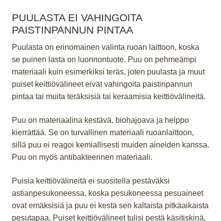
PUULASTA EI VAHINGOITA
PAISTINPANNUN PINTAA
Puulasta on erinomainen valinta ruoan laittoon, koska
se puinen lasta on luonnontuote. Puu on pehmeämpi
materiaali kuin esimerkiksi teräs, joten puulasta ja muut
puiset keittiövälineet eivät vahingoita paistinpannun
pintaa tai muita teräksisiä tai keraamisia keittiövälineitä.
Puu on materiaalina kestävä, biohajoava ja helppo
kierrättää. Se on turvallinen materiaali ruoanlaittoon,
sillä puu ei reagoi kemiallisesti muiden aineiden kanssa.
Puu on myös antibakteerinen materiaali.
Puisia keittiövälineitä ei suositella pestäväksi
astianpesukoneessa, koska pesukoneessa pesuaineet
ovat emäksisiä ja puu ei kestä sen kaltaista pitkäaikaista
pesutapaa. Puiset keittiövälineet tulisi pestä käsitiskinä,