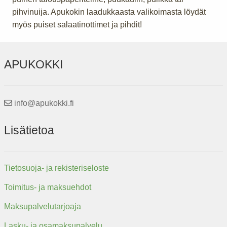
pihvinuija. Apukokin laadukkaasta valikoimasta löydät
myös puiset salaatinottimet ja pihdit!
APUKOKKI
info@apukokki.fi
Lisätietoa
Tietosuoja- ja rekisteriseloste
Toimitus- ja maksuehdot
Maksupalvelutarjoaja
Lasku- ja osamaksupalvelu