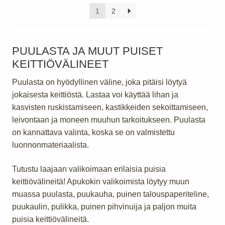
1
2
PUULASTA JA MUUT PUISET
KEITTIÖVÄLINEET
Puulasta on hyödyllinen väline, joka pitäisi löytyä
jokaisesta keittiöstä. Lastaa voi käyttää lihan ja
kasvisten ruskistamiseen, kastikkeiden sekoittamiseen,
leivontaan ja moneen muuhun tarkoitukseen. Puulasta
on kannattava valinta, koska se on valmistettu
luonnonmateriaalista.
Tutustu laajaan valikoimaan erilaisia puisia
keittiövälineitä! Apukokin valikoimista löytyy muun
muassa puulasta, puukauha, puinen talouspaperiteline,
puukaulin, pulikka, puinen pihvinuija ja paljon muita
puisia keittiövälineitä.