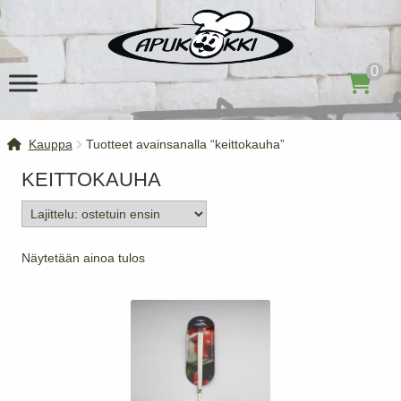
Siirry
Siirry
navigointiin
sisältöön
0
Kauppa
Tuotteet avainsanalla “keittokauha”
KEITTOKAUHA
Näytetään ainoa tulos