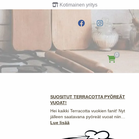
Kotimainen yritys
0
SUOSITUT TERRACOTTA PYÖREÄT
VUOAT!
Hei kaikki Terracotta vuokien fanit! Nyt
jälleen saatavana pyöreät vuoat niin…
:
Lue lisää
SUOSITUT
TERRACOTTA