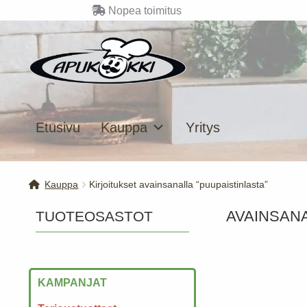
Nopea toimitus
Siirry
Siirry
navigointiin
sisältöön
Etusivu
Kauppa
Yritys
Kauppa
Kirjoitukset avainsanalla “puupaistinlasta”
AVAINSAN
TUOTEOSASTOT
KAMPANJAT