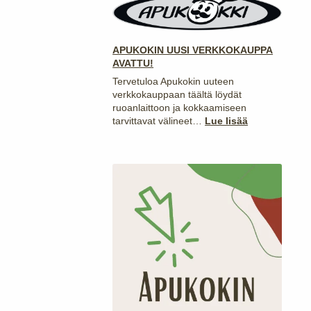
PYÖREÄT
VUOAT!
APUKOKIN UUSI VERKKOKAUPPA
AVATTU!
Tervetuloa Apukokin uuteen
verkkokauppaan täältä löydät
ruoanlaittoon ja kokkaamiseen
:
tarvittavat välineet…
Lue lisää
APUKOKIN
UUSI
VERKKOKAU
AVATTU!