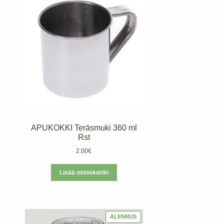
APUKOKKI Teräsmuki 360 ml
Rst
2.00
€
Lisää ostoskoriin
TUOTE
ALENNUS