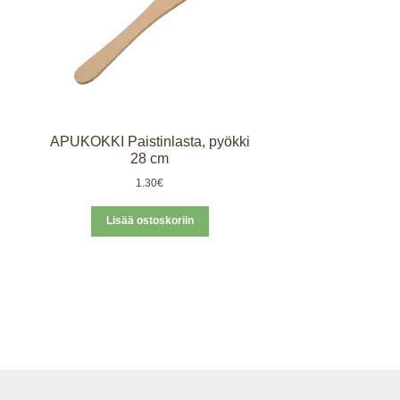
APUKOKKI Paistinlasta, pyökki
28 cm
1.30
€
Lisää ostoskoriin