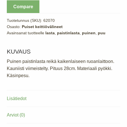
reikä
Compare
28
cm
Tuotetunnus (SKU):
62070
määrä
Osasto:
Puiset keittiövälineet
Avainsanat tuotteelle
lasta
,
paistinlasta
,
puinen
,
puu
KUVAUS
Puinen paistinlasta reikä kaikenlaiseen ruoanlaittoon.
Kauniisti viimeistelty. Pituus 28cm. Materiaali pyökki.
Käsinpesu.
Lisätiedot
Arviot (0)