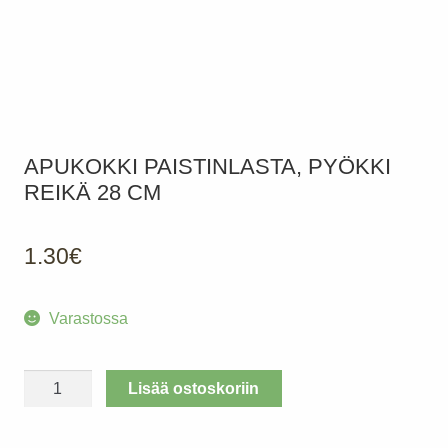
APUKOKKI PAISTINLASTA, PYÖKKI
REIKÄ 28 CM
1.30
€
Varastossa
APUKOKKI
Lisää ostoskoriin
Paistinlasta,
pyökki