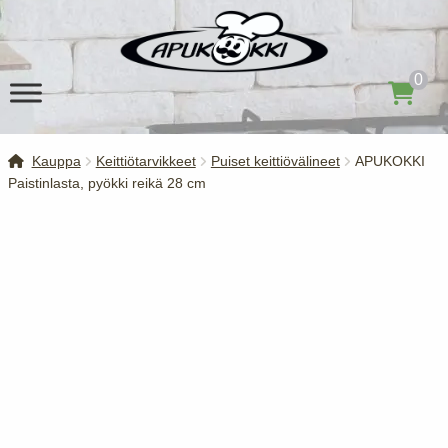
Siirry
Siirry
navigointiin
sisältöön
0
Kauppa
Keittiötarvikkeet
Puiset keittiövälineet
APUKOKKI
Paistinlasta, pyökki reikä 28 cm