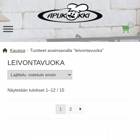
Siirry
Siirry
navigointiin
sisältöön
0
Kauppa
Tuotteet avainsanalla “leivontavuoka”
LEIVONTAVUOKA
Suosituimmat
Näytetään tulokset 1–12 / 15
ensin
1
2