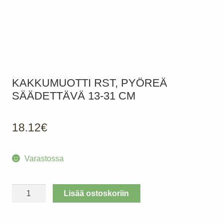
KAKKUMUOTTI RST, PYÖREÄ
SÄÄDETTÄVÄ 13-31 CM
18.12
€
Varastossa
Kakkumuotti
Lisää ostoskoriin
Rst,
pyöreä