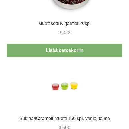
Muottisetti Kirjaimet 26kpl
15.00
€
Lisää ostoskoriin
Suklaa/Karamellimuotti 150 kpl, värilajitelma
3.50
€