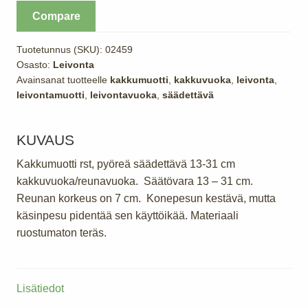
säädettävä
Compare
13-
31
Tuotetunnus (SKU):
02459
cm
Osasto:
Leivonta
määrä
Avainsanat tuotteelle
kakkumuotti
,
kakkuvuoka
,
leivonta
,
leivontamuotti
,
leivontavuoka
,
säädettävä
KUVAUS
Kakkumuotti rst, pyöreä säädettävä 13-31 cm
kakkuvuoka/reunavuoka. Säätövara 13 – 31 cm.
Reunan korkeus on 7 cm. Konepesun kestävä, mutta
käsinpesu pidentää sen käyttöikää. Materiaali
ruostumaton teräs.
Lisätiedot