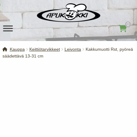
Siirry
Siirry
navigointiin
sisältöön
0
Kauppa
Keittiötarvikkeet
Leivonta
Kakkumuotti Rst, pyöreä
säädettävä 13-31 cm