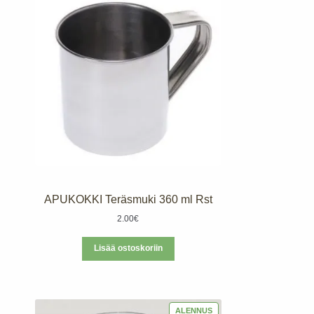
APUKOKKI Teräsmuki 360 ml Rst
2.00
€
Lisää ostoskoriin
TUOTE
ALENNUS