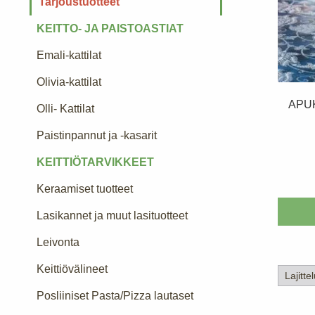
Tarjoustuotteet
KEITTO- JA PAISTOASTIAT
Emali-kattilat
Olivia-kattilat
APUK
Olli- Kattilat
Paistinpannut ja -kasarit
KEITTIÖTARVIKKEET
Keraamiset tuotteet
Lasikannet ja muut lasituotteet
Leivonta
Keittiövälineet
Posliiniset Pasta/Pizza lautaset