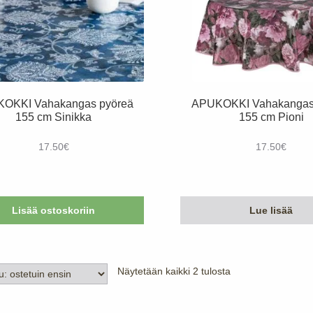
OKKI Vahakangas pyöreä
APUKOKKI Vahakangas
155 cm Sinikka
155 cm Pioni
17.50
€
17.50
€
Lisää ostoskoriin
Lue lisää
Suosituimmat
Näytetään kaikki 2 tulosta
ensin