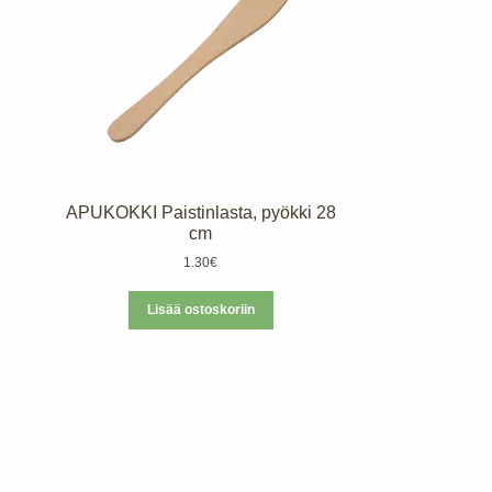
APUKOKKI Paistinlasta, pyökki 28
cm
1.30
€
Lisää ostoskoriin