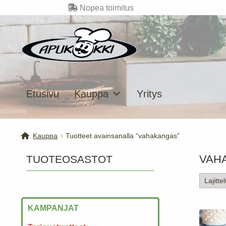
Nopea toimitus
Siirry
Siirry
navigointiin
sisältöön
Etusivu
Kauppa
Yritys
Kauppa
Tuotteet avainsanalla “vahakangas”
VAH
TUOTEOSASTOT
KAMPANJAT