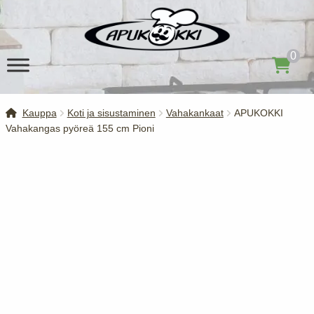
Siirry
Siirry
navigointiin
sisältöön
0
Kauppa
Koti ja sisustaminen
Vahakankaat
APUKOKKI
Vahakangas pyöreä 155 cm Pioni