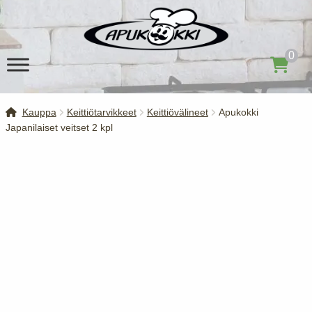
Siirry
Siirry
navigointiin
sisältöön
0
Kauppa
Keittiötarvikkeet
Keittiövälineet
Apukokki
Japanilaiset veitset 2 kpl