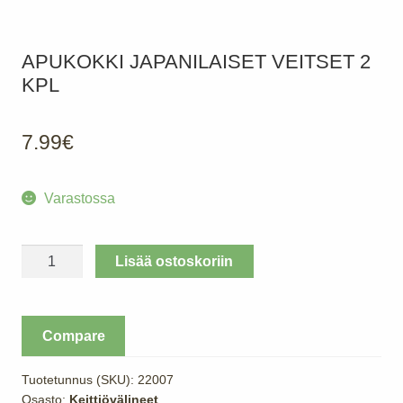
APUKOKKI JAPANILAISET VEITSET 2
KPL
7.99
€
Varastossa
Apukokki
Lisää ostoskoriin
Japanilaiset
veitset
2
Compare
kpl
määrä
Tuotetunnus (SKU):
22007
Osasto:
Keittiövälineet