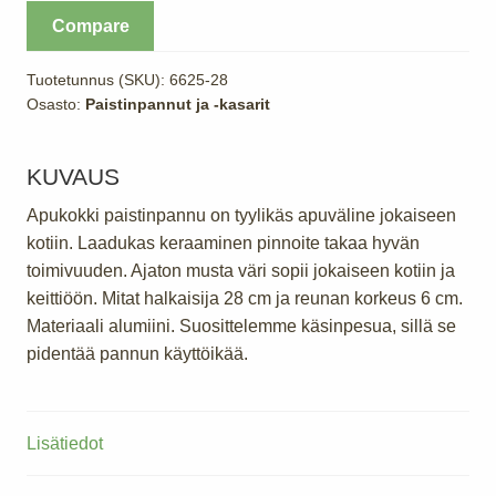
keraami,
Compare
musta
määrä
Tuotetunnus (SKU):
6625-28
Osasto:
Paistinpannut ja -kasarit
KUVAUS
Apukokki paistinpannu on tyylikäs apuväline jokaiseen
kotiin. Laadukas keraaminen pinnoite takaa hyvän
toimivuuden. Ajaton musta väri sopii jokaiseen kotiin ja
keittiöön. Mitat halkaisija 28 cm ja reunan korkeus 6 cm.
Materiaali alumiini. Suosittelemme käsinpesua, sillä se
pidentää pannun käyttöikää.
Lisätiedot