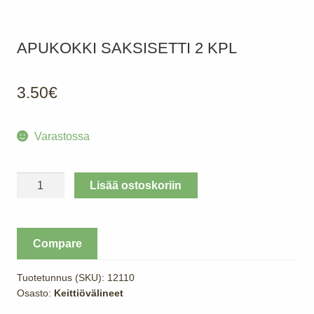
APUKOKKI SAKSISETTI 2 KPL
3.50
€
Varastossa
APUKOKKI
Lisää ostoskoriin
Saksisetti
2
kpl
Compare
määrä
Tuotetunnus (SKU):
12110
Osasto:
Keittiövälineet