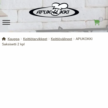
Siirry
Siirry
navigointiin
sisältöön
0
Kauppa
Keittiötarvikkeet
Keittiövälineet
APUKOKKI
Saksisetti 2 kpl