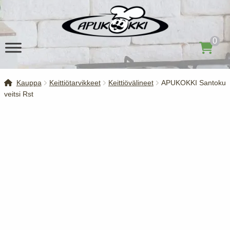
Siirry
Siirry
navigointiin
sisältöön
0
Kauppa
Keittiötarvikkeet
Keittiövälineet
APUKOKKI Santoku
veitsi Rst