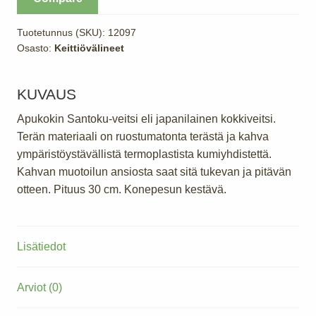
määrä
Tuotetunnus (SKU):
12097
Osasto:
Keittiövälineet
KUVAUS
Apukokin Santoku-veitsi eli japanilainen kokkiveitsi.
Terän materiaali on ruostumatonta terästä ja kahva
ympäristöystävällistä termoplastista kumiyhdistettä.
Kahvan muotoilun ansiosta saat sitä tukevan ja pitävän
otteen. Pituus 30 cm. Konepesun kestävä.
Lisätiedot
Arviot (0)