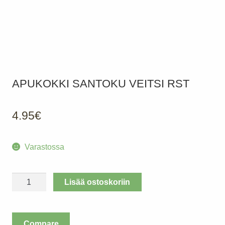
APUKOKKI SANTOKU VEITSI RST
4.95
€
Varastossa
APUKOKKI
Lisää ostoskoriin
Santoku
veitsi
Rst
Compare