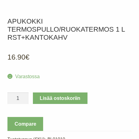
APUKOKKI
TERMOSPULLO/RUOKATERMOS 1 L
RST+KANTOKAHV
16.90
€
Varastossa
APUKOKKI
Lisää ostoskoriin
Termospullo/Ruokatermos
1
L
Compare
Rst+kantokahv
määrä