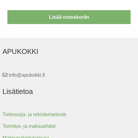
Lisää ostoskoriin
APUKOKKI
info@apukokki.fi
Lisätietoa
Tietosuoja- ja rekisteriseloste
Toimitus- ja maksuehdot
Maksupalvelutarjoaja