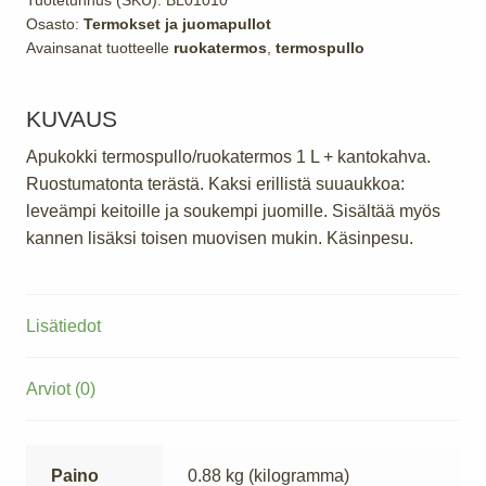
Tuotetunnus (SKU):
BL01010
Osasto:
Termokset ja juomapullot
Avainsanat tuotteelle
ruokatermos
,
termospullo
KUVAUS
Apukokki termospullo/ruokatermos 1 L + kantokahva.
Ruostumatonta terästä. Kaksi erillistä suuaukkoa:
leveämpi keitoille ja soukempi juomille. Sisältää myös
kannen lisäksi toisen muovisen mukin. Käsinpesu.
Lisätiedot
Arviot (0)
Paino
0.88 kg (kilogramma)