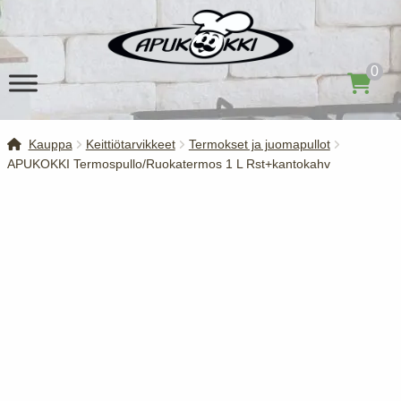
Siirry
Siirry
navigointiin
sisältöön
0
Kauppa
Keittiötarvikkeet
Termokset ja juomapullot
APUKOKKI Termospullo/Ruokatermos 1 L Rst+kantokahv