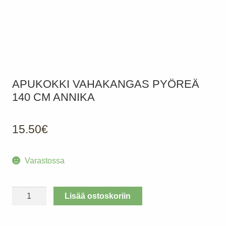
APUKOKKI VAHAKANGAS PYÖREÄ
140 CM ANNIKA
15.50
€
Varastossa
APUKOKKI
Lisää ostoskoriin
Vahakangas
pyöreä