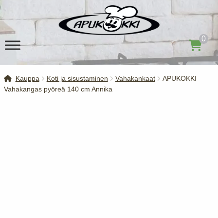
Siirry
Siirry
navigointiin
sisältöön
0
Kauppa
Koti ja sisustaminen
Vahakankaat
APUKOKKI
Vahakangas pyöreä 140 cm Annika