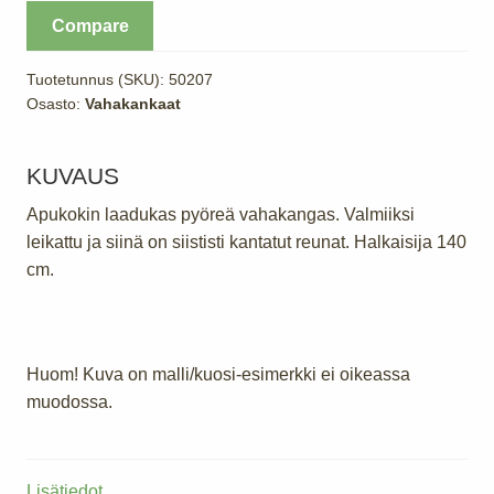
140
Compare
cm
Annika
Tuotetunnus (SKU):
50207
määrä
Osasto:
Vahakankaat
KUVAUS
Apukokin laadukas pyöreä vahakangas. Valmiiksi
leikattu ja siinä on siististi kantatut reunat. Halkaisija 140
cm.
Huom! Kuva on malli/kuosi-esimerkki ei oikeassa
muodossa.
Lisätiedot