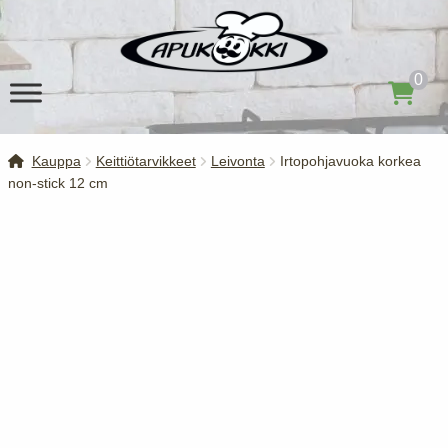
Siirry
Siirry
navigointiin
sisältöön
0
Kauppa
Keittiötarvikkeet
Leivonta
Irtopohjavuoka korkea
non-stick 12 cm