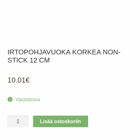
IRTOPOHJAVUOKA KORKEA NON-
STICK 12 CM
10.01
€
Varastossa
Irtopohjavuoka
Lisää ostoskoriin
korkea
non-