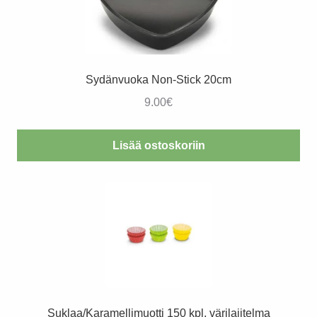
Sydänvuoka Non-Stick 20cm
9.00
€
Lisää ostoskoriin
Suklaa/Karamellimuotti 150 kpl, värilajitelma