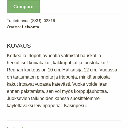
stick
Compare
12
cm
Tuotetunnus (SKU):
02819
määrä
Osasto:
Leivonta
KUVAUS
Korkealla irtopohjavuoalla valmistat hauskat ja
herkulliset kuivakakut, kakkupohjat ja juustokakut!
Reunan korkeus on 10 cm. Halkaisija 12 cm. Vuoassa
on tarttumaton pinnoite ja irtopohja, minkä ansiosta
kakut irtoavat vuoasta kätevästi. Vuoka voidellaan
ennen paistamista, sen voi myös korppujauhottaa.
Juoksevien taikinoiden kanssa suosittelemme
käytettäväksi leivinpaperia. Käsinpesu.