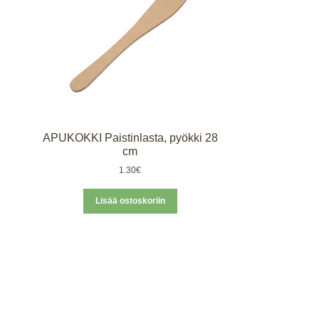
APUKOKKI Paistinlasta, pyökki 28
cm
1.30
€
Lisää ostoskoriin