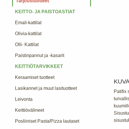
Tarjoustuotteet
KEITTO- JA PAISTOASTIAT
Emali-kattilat
Olivia-kattilat
Olli- Kattilat
Paistinpannut ja -kasarit
KEITTIÖTARVIKKEET
Keraamiset tuotteet
KUV
Lasikannet ja muut lasituotteet
Patifix
turvalli
Leivonta
kuumill
Keittiövälineet
Sisustus
sisustu
Posliiniset Pasta/Pizza lautaset