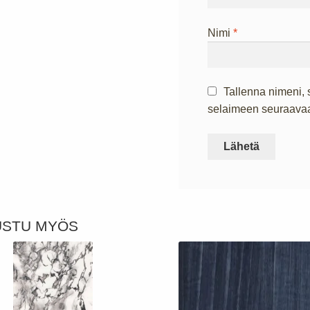
Nimi
*
Tallenna nimeni, 
selaimeen seuraavaa
USTU MYÖS