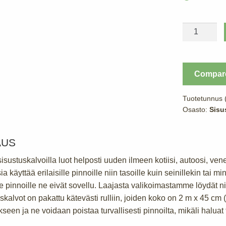
Puukalvo
45cm
x
2m,
Compar
harmaa
lauta
Tuotetunnus
määrä
Osasto:
Sisu
AUS
 sisustuskalvoilla luot helposti uuden ilmeen kotiisi, autoosi, ve
sia käyttää erilaisille pinnoille niin tasoille kuin seinillekin tai
e pinnoille ne eivät sovellu. Laajasta valikoimastamme löydät ni
kalvot on pakattu kätevästi rulliin, joiden koko on 2 m x 45 cm (1 
kseen ja ne voidaan poistaa turvallisesti pinnoilta, mikäli haluat