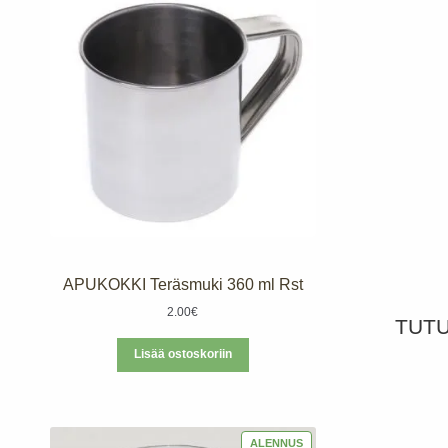
APUKOKKI Teräsmuki 360 ml Rst
2.00
€
TUT
Lisää ostoskoriin
TUOTE
ALENNUS