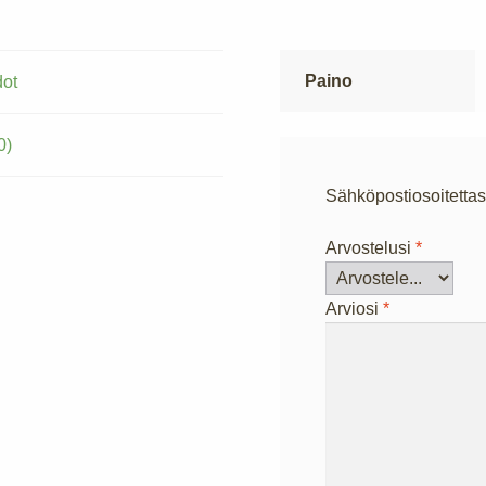
Paino
dot
0)
Sähköpostiosoitettasi
Arvostelusi
*
Arviosi
*