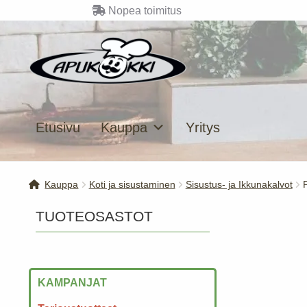
Nopea toimitus
Siirry
Siirry
navigointiin
sisältöön
Etusivu
Kauppa
Yritys
Kauppa
Koti ja sisustaminen
Sisustus- ja Ikkunakalvot
TUOTEOSASTOT
KAMPANJAT