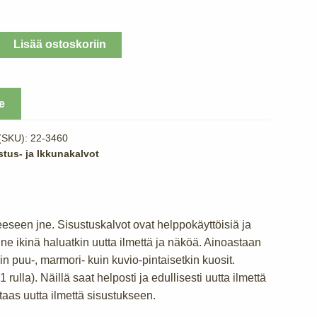
Lisää ostoskoriin
e
 (SKU):
22-3460
stus- ja Ikkunakalvot
neeseen jne. Sisustuskalvot ovat helppokäyttöisiä ja
 minne ikinä haluatkin uutta ilmettä ja näköä. Ainoastaan
in puu-, marmori- kuin kuvio-pintaisetkin kuosit.
rulla). Näillä saat helposti ja edullisesti uutta ilmettä
 taas uutta ilmettä sisustukseen.