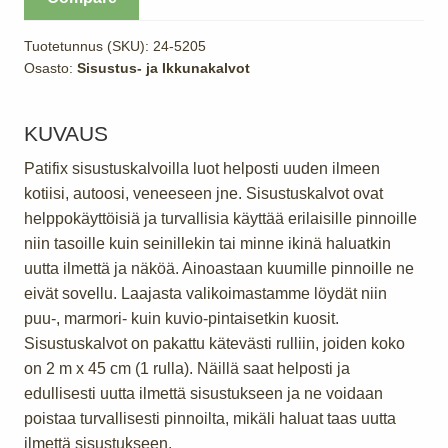
kuvio
määrä
Tuotetunnus (SKU):
24-5205
Osasto:
Sisustus- ja Ikkunakalvot
KUVAUS
Patifix sisustuskalvoilla luot helposti uuden ilmeen
kotiisi, autoosi, veneeseen jne. Sisustuskalvot ovat
helppokäyttöisiä ja turvallisia käyttää erilaisille pinnoille
niin tasoille kuin seinillekin tai minne ikinä haluatkin
uutta ilmettä ja näköä. Ainoastaan kuumille pinnoille ne
eivät sovellu. Laajasta valikoimastamme löydät niin
puu-, marmori- kuin kuvio-pintaisetkin kuosit.
Sisustuskalvot on pakattu kätevästi rulliin, joiden koko
on 2 m x 45 cm (1 rulla). Näillä saat helposti ja
edullisesti uutta ilmettä sisustukseen ja ne voidaan
poistaa turvallisesti pinnoilta, mikäli haluat taas uutta
ilmettä sisustukseen.