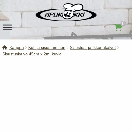
Siirry
Siirry
navigointiin
sisältöön
0
Kauppa
Koti ja sisustaminen
Sisustus- ja Ikkunakalvot
Sisustuskalvo 45cm x 2m, kuvio