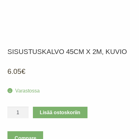
SISUSTUSKALVO 45CM X 2M, KUVIO
6.05
€
Varastossa
Sisustuskalvo
Lisää ostoskoriin
45cm
x
2m,
Compare