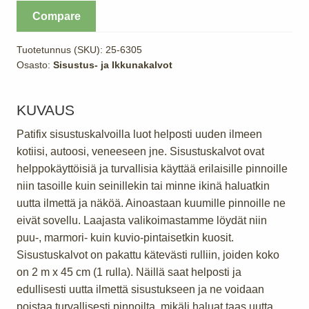
2m,
Compare
maastopuku
määrä
Tuotetunnus (SKU):
25-6305
Osasto:
Sisustus- ja Ikkunakalvot
KUVAUS
Patifix sisustuskalvoilla luot helposti uuden ilmeen
kotiisi, autoosi, veneeseen jne. Sisustuskalvot ovat
helppokäyttöisiä ja turvallisia käyttää erilaisille pinnoille
niin tasoille kuin seinillekin tai minne ikinä haluatkin
uutta ilmettä ja näköä. Ainoastaan kuumille pinnoille ne
eivät sovellu. Laajasta valikoimastamme löydät niin
puu-, marmori- kuin kuvio-pintaisetkin kuosit.
Sisustuskalvot on pakattu kätevästi rulliin, joiden koko
on 2 m x 45 cm (1 rulla). Näillä saat helposti ja
edullisesti uutta ilmettä sisustukseen ja ne voidaan
poistaa turvallisesti pinnoilta, mikäli haluat taas uutta