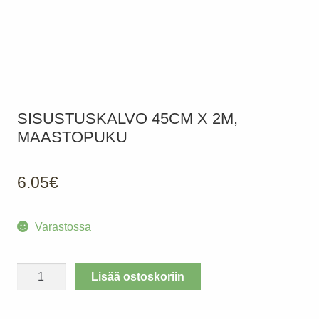
SISUSTUSKALVO 45CM X 2M,
MAASTOPUKU
6.05
€
Varastossa
Sisustuskalvo
Lisää ostoskoriin
45cm
x