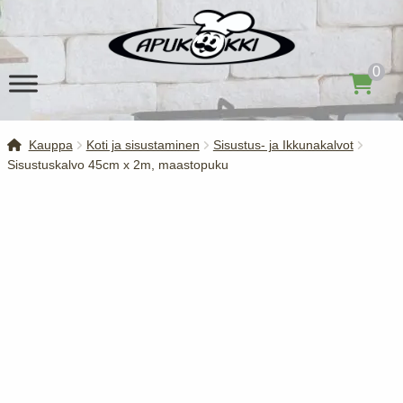
Siirry
Siirry
navigointiin
sisältöön
0
Kauppa
Koti ja sisustaminen
Sisustus- ja Ikkunakalvot
Sisustuskalvo 45cm x 2m, maastopuku