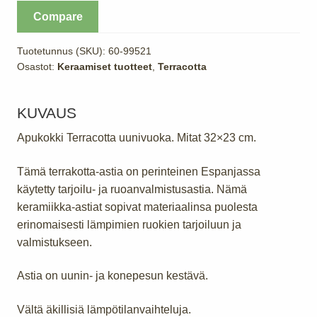
32x23
Compare
cm
määrä
Tuotetunnus (SKU):
60-99521
Osastot:
Keraamiset tuotteet
,
Terracotta
KUVAUS
Apukokki Terracotta uunivuoka. Mitat 32×23 cm.
Tämä terrakotta-astia on perinteinen Espanjassa
käytetty tarjoilu- ja ruoanvalmistusastia. Nämä
keramiikka-astiat sopivat materiaalinsa puolesta
erinomaisesti lämpimien ruokien tarjoiluun ja
valmistukseen.
Astia on uunin- ja konepesun kestävä.
Vältä äkillisiä lämpötilanvaihteluja.