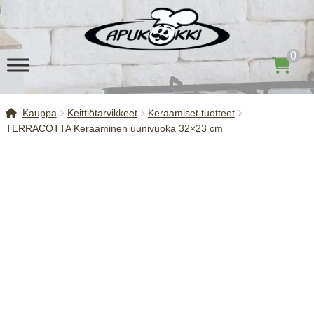
Siirry
Siirry
navigointiin
sisältöön
0
Kauppa
Keittiötarvikkeet
Keraamiset tuotteet
TERRACOTTA Keraaminen uunivuoka 32×23 cm