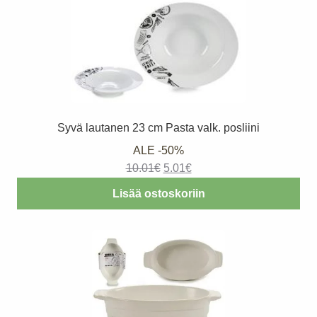
Syvä lautanen 23 cm Pasta valk. posliini
ALE -50%
Alkuperäinen
Nykyinen
10.01
€
5.01
€
hinta
hinta
Lisää ostoskoriin
oli:
on:
10.01€.
5.01€.