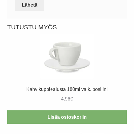
TUTUSTU MYÖS
Kahvikuppi+alusta 180ml valk. posliini
4.96
€
Lisää ostoskoriin