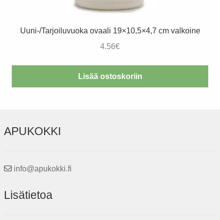
Uuni-/Tarjoiluvuoka ovaali 19×10,5×4,7 cm valkoine
4.56
€
Lisää ostoskoriin
APUKOKKI
info@apukokki.fi
Lisätietoa