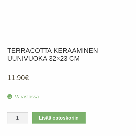
TERRACOTTA KERAAMINEN
UUNIVUOKA 32×23 CM
11.90
€
Varastossa
TERRACOTTA
Lisää ostoskoriin
Keraaminen
uunivuoka